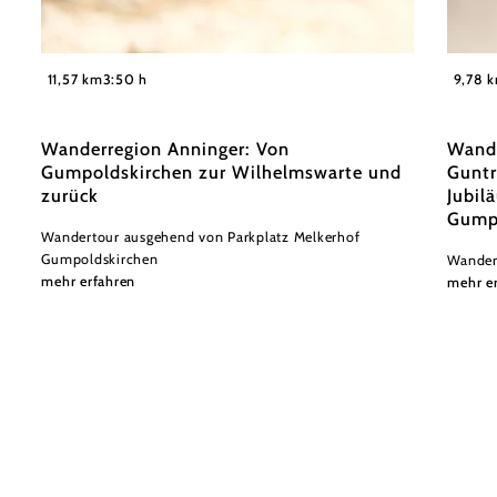
©
Wienerwald / Studio Kerschbaum
Wiener
11,57 km
3:50 h
9,78 
Wanderregion Anninger: Von
Wande
Gumpoldskirchen zur Wilhelmswarte und
Guntr
zurück
Jubil
Gump
Wandertour ausgehend von Parkplatz Melkerhof
Gumpoldskirchen
Wander
mehr erfahren
mehr e