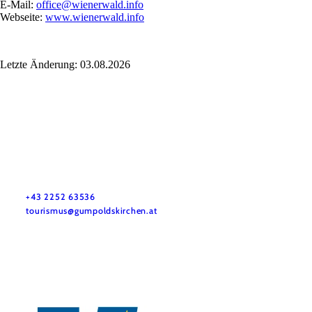
E-Mail:
office@wienerwald.info
Webseite:
www.wienerwald.info
Letzte Änderung: 03.08.2026
Tourismusbüro Gumpoldskirchen
Haben Sie Fragen? Wir helfen Ihnen gerne weiter.
+43 2252 63536
tourismus@gumpoldskirchen.at
Datenschutz
Impressum
Haftungsausschluss