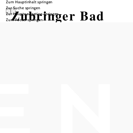
Zum Hauptinhalt springen
Zur Suche springen
Zubringer Bad
Zur Hauptnavigation springen
Zum Footer springen
Vöslau Zentrum-
Waldtennis
Mountainbiketour ausgehend von
Vöslauer Thermalbad
Schwierigkeit: leicht
Distanz: 0,91 km
Dauer: 0:05 h
Abstieg: 63 Hm
In Merkliste speichern