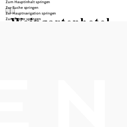
Zum Hauptinhalt springen
Zur Suche springen
Zur Hauptnavigation springen
Weingartenhotel
Zum Footer springen
im Freigut
Thallern
Anfrage übermitteln
In Merkliste speichern
Wohnen am Weingut - Wohlfühlen