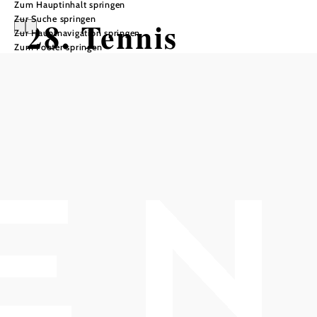
Zum Hauptinhalt springen
Zur Suche springen
28. Tennis
Zur Hauptnavigation springen
Zum Footer springen
Turnier der
Sportunion
Atus-Gelände, 2352 Gumpoldskirchen
Termine
Samstag, 15.08.2026
10:00 Uhr
In Merkliste speichern