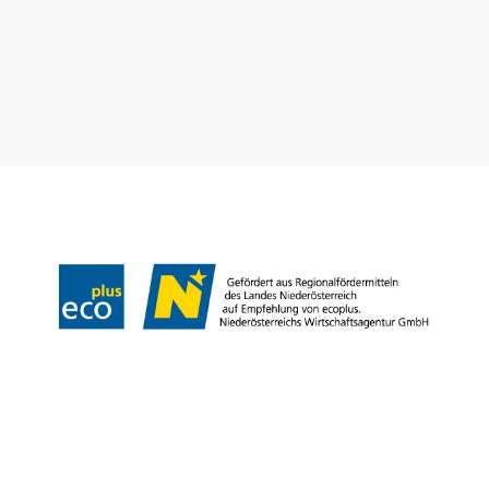
Tourismusbüro Gumpoldskirchen
Haben Sie Fragen? Wir helfen Ihnen gerne weiter.
+43 2252 63536
tourismus@gumpoldskirchen.at
Datenschutz
Impressum
Haftungsausschluss
Copyright © Marktgemeinde Gumpoldskirchen