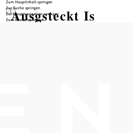
Zum Hauptinhalt springen
Zur Suche springen
Ausgsteckt Is
Zur Hauptnavigation springen
Zum Footer springen
Heurigen Restaurant Familie
REISENHOFER ,,Zum alten
Presshaus"
Heurigen Restaurant Familie Reisenhofer, 2352
Gumpoldskirchen