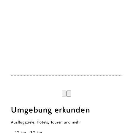
Umgebung erkunden
Ausflugsziele, Hotels, Touren und mehr
Suchradius
10 km
20 km