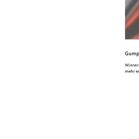
Wiener
Gumpo
Wiener
mehr e