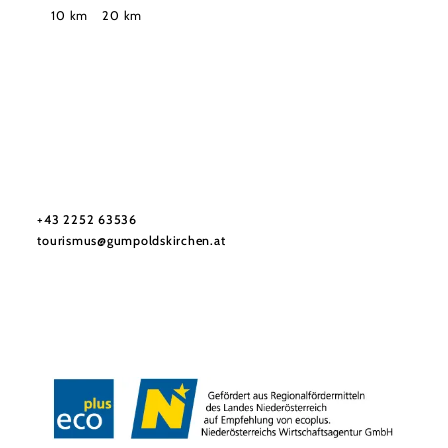
Suchradius
10 km
20 km
Tourismusbüro Gumpoldskirchen
Haben Sie Fragen? Wir helfen Ihnen gerne weiter.
+43 2252 63536
tourismus@gumpoldskirchen.at
Datenschutz
Impressum
Haftungsausschluss