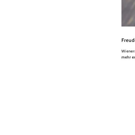
Wiener
Freud
Wiener
mehr e