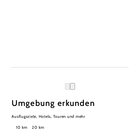
Umgebung erkunden
Ausflugsziele, Hotels, Touren und mehr
Suchradius
10 km
20 km