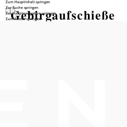
Zum Hauptinhalt springen
Zur Suche springen
Gebirgaufschieße
Zur Hauptnavigation springen
Zum Footer springen
n
Kirchenplatz, 2352 Gumpoldskirchen
Termine
Samstag, 19.09.2026
15:00 Uhr
In Merkliste speichern
Gebirgaufschießen