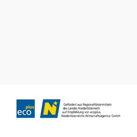
Tourismusbüro Gumpoldskirchen
Haben Sie Fragen? Wir helfen Ihnen gerne weiter.
+43 2252 63536
tourismus@gumpoldskirchen.at
Datenschutz
Impressum
Haftungsausschluss
Copyright © Marktgemeinde Gumpoldskirchen