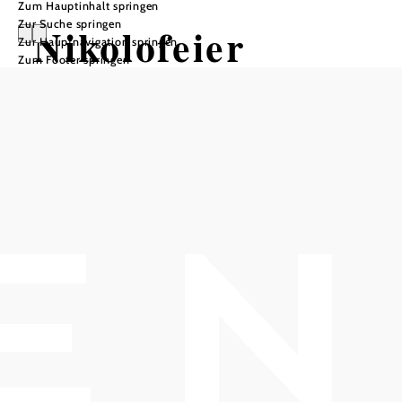
Zum Hauptinhalt springen
Zur Suche springen
Nikolofeier
Zur Hauptnavigation springen
Zum Footer springen
Pfarrkirche St. Michael Gumpoldskirchen, 2352
Gumpoldskirchen
Termine
Sonntag, 06.12.2026
17:00 Uhr
In Merkliste speichern
Nikolofeier
Nikoloandacht in der Kirche