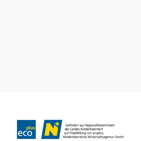
10 km
20 km
null
Tourismusbüro Gumpoldskirchen
Haben Sie Fragen? Wir helfen Ihnen gerne weiter.
+43 2252 63536
tourismus@gumpoldskirchen.at
Datenschutz
Impressum
Haftungsausschluss