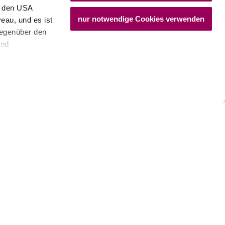
n den USA
nur notwendige Cookies verwenden
eau, und es ist
gegenüber den
und
den Schutz
dass keine
ieter, Endgerät
Fotocredit
einer möglichen
Weinbau 
Badener S
mehr erfa