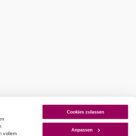
Cookies zulassen
en
h
Anpassen
n vollem