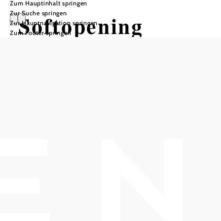
Zum Hauptinhalt springen
Zur Suche springen
Softopening
Zur Hauptnavigation springen
Zum Footer springen
Goldknöpferl
Goldknöpferl, 2352 Gumpoldskirchen
Termine
Freitag, 04.09.2026
15:00 Uhr
In Merkliste speichern
Softopening Goldknöpferl