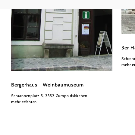
Touris
3er H
Schran
mehr e
©
Tourismusbüro Gumpoldskirchen
Bergerhaus - Weinbaumuseum
Schrannenplatz 5, 2352 Gumpoldskirchen
mehr erfahren