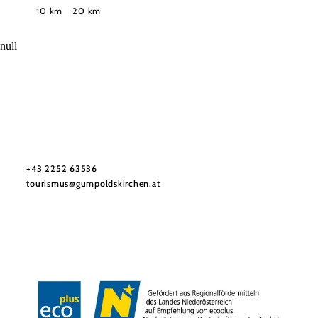
Suchradius
10 km
20 km
null
Tourismusbüro Gumpoldskirchen
Haben Sie Fragen? Wir helfen Ihnen gerne weiter.
+43 2252 63536
tourismus@gumpoldskirchen.at
Datenschutz
Impressum
Haftungsausschluss