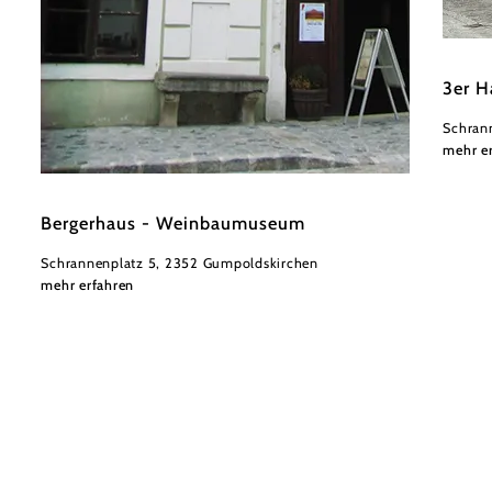
Touris
3er H
Schran
mehr e
©
Tourismusbüro Gumpoldskirchen
Bergerhaus - Weinbaumuseum
Schrannenplatz 5, 2352 Gumpoldskirchen
mehr erfahren