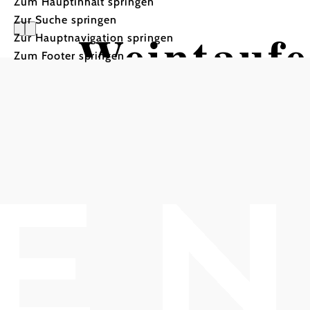
Zum Hauptinhalt springen
Zur Suche springen
Weintaufe
Zur Hauptnavigation springen
Zum Footer springen
Melkerhof, 2352 Gumpoldskirchen
In Merkliste speichern
Weintaufe
Weintaufe
null
Melkerhof
Kirchenplatz 6