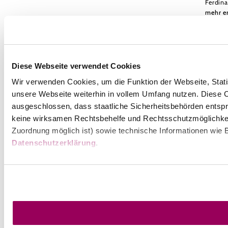
Ferdin
mehr e
Diese Webseite verwendet Cookies
Wir verwenden Cookies, um die Funktion der Webseite, Statis
Umgebung erkunden
unsere Webseite weiterhin in vollem Umfang nutzen. Diese Co
ausgeschlossen, dass staatliche Sicherheitsbehörden entspr
Ausflugsziele, Hotels, Touren und mehr
keine wirksamen Rechtsbehelfe und Rechtsschutzmöglichkei
Suchradius
Zuordnung möglich ist) sowie technische Informationen wie B
10 km
20 km
Datenschutzerklärung
.
GG Tourismus der Stadtgemeinde Baden
Haben Sie Fragen? Wir helfen ihnen gerne weiter!