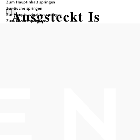
Zum Hauptinhalt springen
Zur Suche springen
Ausgsteckt Is
Zur Hauptnavigation springen
Zum Footer springen
Weingut & Heuriger FISCHER -
KÜGERL
Weingut Fischer-Kügerl, 2500 Baden