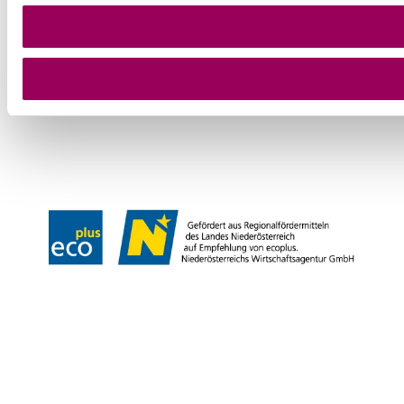
+43 2252 86800600
info@baden.at
Prospekte bestellen
Team & Öffnungszeiten
Presse
Datenschutz
Haftungsausschluss
Impressum
Copyright © GG Tourismus der Stadtgemeinde Baden