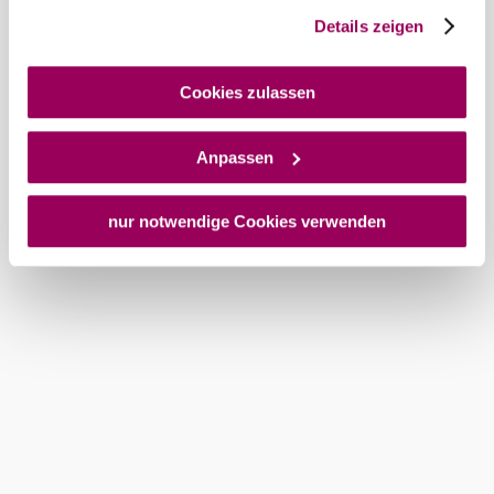
und es ist nicht ausgeschlossen, dass staatliche
Details zeigen
Sicherheitsbehörden entsprechende Anordnungen
gegenüber den Drittanbietern (Google und Meta
Platforms, Inc.) treffen, um Zugriff auf Daten zu Kontroll-
Cookies zulassen
und Überwachungszwecken zu erhalten. Dagegen gibt es
keine wirksamen Rechtsbehelfe und
Anpassen
Rechtsschutzmöglichkeiten. Zudem werden von den
USA keine geeigneten Garantien für den Schutz
personenbezogener Daten gewährt. Wir geben nur Ihre
nur notwendige Cookies verwenden
IP-Adresse (in gekürzter Form, sodass keine eindeutige
Zuordnung möglich ist) sowie technische Informationen
wie Browser, Internetanbieter, Endgerät und
Bildschirmauflösung an Google bzw. an. Meta weiter.
Weitere Details zu Cookies und einer möglichen späteren
Deaktivierung finden Sie in unserer
Datenschutzerklärung
.