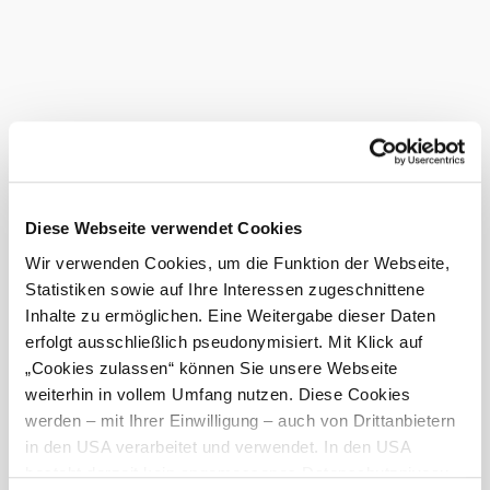
Gastronomie in Baden
Diese Webseite verwendet Cookies
Wir verwenden Cookies, um die Funktion der Webseite,
Statistiken sowie auf Ihre Interessen zugeschnittene
Inhalte zu ermöglichen. Eine Weitergabe dieser Daten
erfolgt ausschließlich pseudonymisiert. Mit Klick auf
„Cookies zulassen“ können Sie unsere Webseite
weiterhin in vollem Umfang nutzen. Diese Cookies
werden – mit Ihrer Einwilligung – auch von Drittanbietern
Stadtplan Baden
in den USA verarbeitet und verwendet. In den USA
besteht derzeit kein angemessenes Datenschutzniveau,