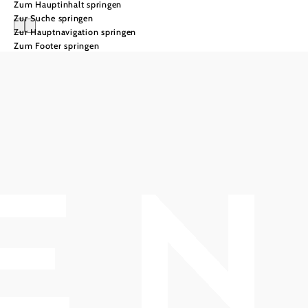
Zum Hauptinhalt springen
Zur Suche springen
Zur Hauptnavigation springen
Zum Footer springen
Mondscheinpicknic
Verbringen Sie einen
wunderschönen Abend unter
Badens Sternen, mit Picknick, li
DJs & mehr.