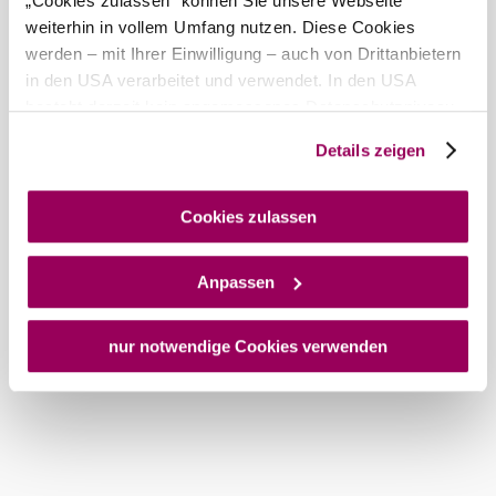
„Cookies zulassen“ können Sie unsere Webseite
weiterhin in vollem Umfang nutzen. Diese Cookies
werden – mit Ihrer Einwilligung – auch von Drittanbietern
in den USA verarbeitet und verwendet. In den USA
besteht derzeit kein angemessenes Datenschutzniveau,
und es ist nicht ausgeschlossen, dass staatliche
Details zeigen
Sicherheitsbehörden entsprechende Anordnungen
gegenüber den Drittanbietern (Google und Meta
Platforms, Inc.) treffen, um Zugriff auf Daten zu Kontroll-
Cookies zulassen
und Überwachungszwecken zu erhalten. Dagegen gibt es
keine wirksamen Rechtsbehelfe und
Anpassen
Rechtsschutzmöglichkeiten. Zudem werden von den
USA keine geeigneten Garantien für den Schutz
personenbezogener Daten gewährt. Wir geben nur Ihre
nur notwendige Cookies verwenden
IP-Adresse (in gekürzter Form, sodass keine eindeutige
Zuordnung möglich ist) sowie technische Informationen
wie Browser, Internetanbieter, Endgerät und
Bildschirmauflösung an Google bzw. an. Meta weiter.
Weitere Details zu Cookies und einer möglichen späteren