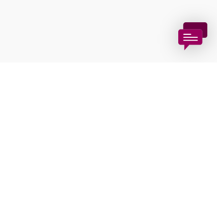
GG Tourismus der Stadtgemeinde Baden
Haben Sie Fragen? Wir helfen ihnen gerne weiter!
+43 2252 86800600
info@baden.at
Prospekte bestellen
Team & Öffnungszeiten
Presse