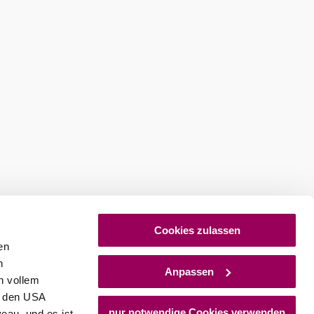
Cookies zulassen
en
h
Anpassen
n vollem
n den USA
nur notwendige Cookies verwenden
eau, und es ist