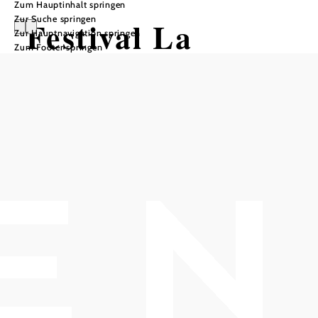
Zum Hauptinhalt springen
Zur Suche springen
Festival La
Zur Hauptnavigation springen
Zum Footer springen
Gacilly-Baden
Photo 2026
SO BRITISH!
Vom Doblhoffpark über den Kurpark in die Badener
Innenstadt., 2500 Baden