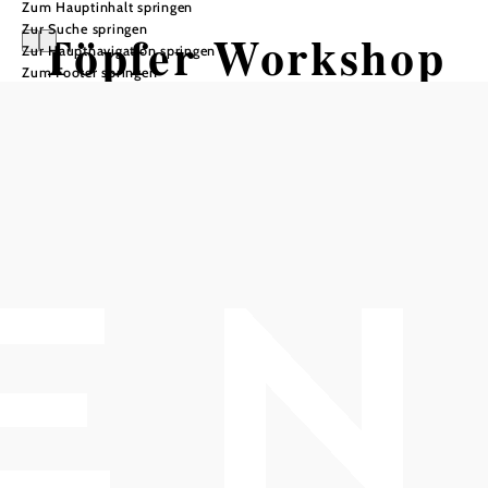
Zum Hauptinhalt springen
Zur Suche springen
Töpfer Workshop
Zur Hauptnavigation springen
Zum Footer springen
In meinem Workshop stellen wir
individuell Keramik her und ich helfe
dir deine Ideen umzusetzen.
Kunst und Kräuter Atelier, 2500 Baden