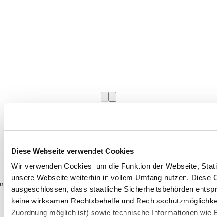
Umgebung erkunden
Ausflugsziele, Hotels, Touren und mehr
Diese Webseite verwendet Cookies
Suchradius
10 km
20 km
Wir verwenden Cookies, um die Funktion der Webseite, Statis
unsere Webseite weiterhin in vollem Umfang nutzen. Diese Co
null
ausgeschlossen, dass staatliche Sicherheitsbehörden entspr
keine wirksamen Rechtsbehelfe und Rechtsschutzmöglichkei
Zuordnung möglich ist) sowie technische Informationen wie B