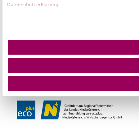
Datenschutzerklärung
.
GG Tourismus der Stadtgemeinde Baden
Haben Sie Fragen? Wir helfen ihnen gerne weiter!
+43 2252 86800600
info@baden.at
Prospekte bestellen
Team & Öffnungszeiten
Presse
Datenschutz
Haftungsausschluss
Impressum
Copyright © GG Tourismus der Stadtgemeinde Baden