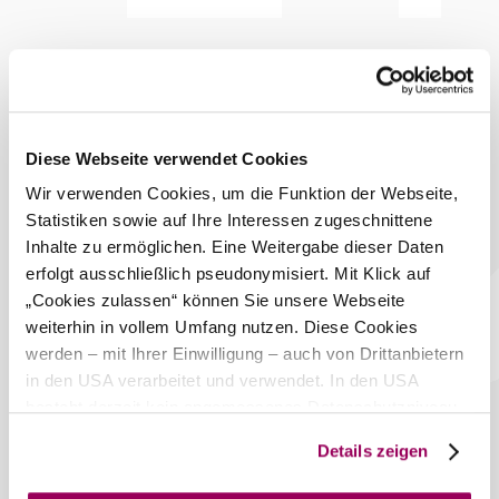
Miniaturgolfplatz, 2 Pool-Soccerplätze.
Bei uns finden Sie auch
Adventure Golf Gumpoldskirchen
Diese Webseite verwendet Cookies
Gastronomie
Wir verwenden Cookies, um die Funktion der Webseite,
mehr erfahren
Statistiken sowie auf Ihre Interessen zugeschnittene
Das aktuelle Wetter in
Inhalte zu ermöglichen. Eine Weitergabe dieser Daten
Gumpoldskirchen
erfolgt ausschließlich pseudonymisiert. Mit Klick auf
„Cookies zulassen“ können Sie unsere Webseite
Heute, 06.08.2026
weiterhin in vollem Umfang nutzen. Diese Cookies
30° bis 35°
werden – mit Ihrer Einwilligung – auch von Drittanbietern
bewölkt
in den USA verarbeitet und verwendet. In den USA
Windgeschwindigkeit
2,9 km/h
besteht derzeit kein angemessenes Datenschutzniveau,
und es ist nicht ausgeschlossen, dass staatliche
Morgen, 07.08.2026
23° bis 32°
Details zeigen
Sicherheitsbehörden entsprechende Anordnungen
gegenüber den Drittanbietern (Google und Meta
bewölkt