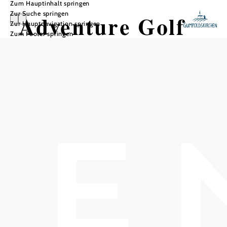
Zum Hauptinhalt springen
Zur Suche springen
Adventure Golf
Zur Hauptnavigation springen
Zum Footer springen
Gumpoldskirche
n
In Merkliste speichern
Adventure Golf bietet auf der großzügigen Anlage einen 18
Loch Adventure-Golfplatz, einen 18 Loch Miniaturgolfplatz, 2
Pool-Soccerplätze.
Adventure Golf bietet auf der großzügigen Anlage einen
18 Loch Adventure-Golfplatz, einen 18 Loch