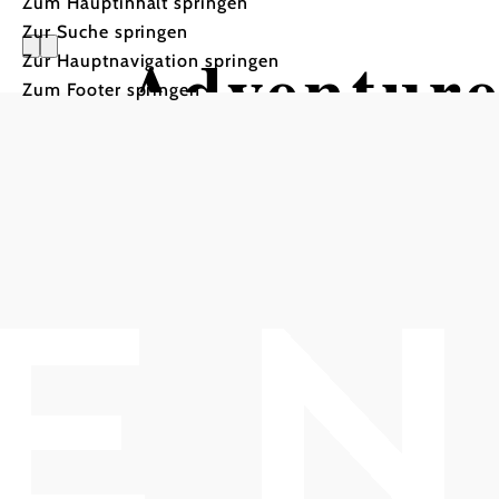
Zum Hauptinhalt springen
Zur Suche springen
Adventure
Zur Hauptnavigation springen
Zum Footer springen
In Merkliste speichern
Adventure Golf bietet auf der großzügigen Anlage e
Miniaturgolfplatz, 2 Pool-Soccerplätze.
null
Adventure Golf
Gumpoldskirchen
Pfaffstättnerstraße 1930