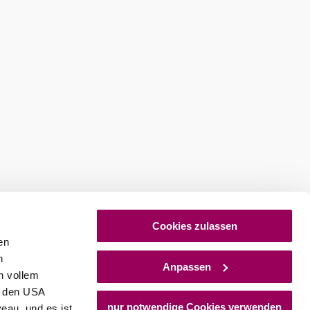
Cookies zulassen
en
h
Anpassen
n vollem
n den USA
nur notwendige Cookies verwenden
eau, und es ist