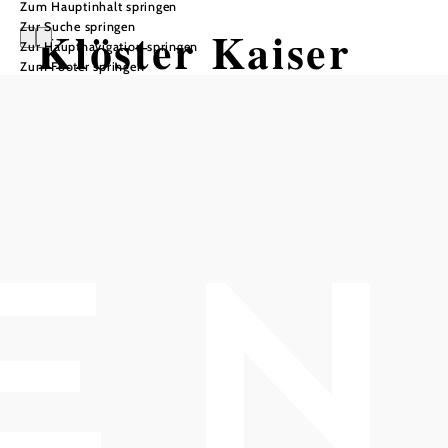
Zum Hauptinhalt springen
Zur Suche springen
Klöster Kaiser
Zur Hauptnavigation springen
Zum Footer springen
Künstler Tour
Mountainbiketour ausgehend von
Thallern/ Gumpoldskirchen
Schwierigkeit: schwer
Distanz: 59,43 km
Dauer: 5:15 h
Aufstieg: 599 Hm
Abstieg: 599 Hm
In Merkliste speichern