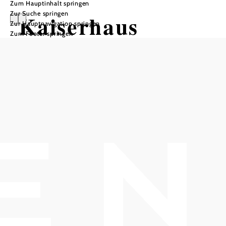
Zum Hauptinhalt springen
Zur Suche springen
Kaiserhaus
Zur Hauptnavigation springen
Zum Footer springen
Baden
Öffnungszeiten
Derzeit geschlossen! Di-So und an Feiertagen: 10-18 Uhr
In Merkliste speichern
Das Kaiserhaus ist derzeit geschlossen!
Zur Geschichte des Kaiserhauses Baden - ein nicht imperialer