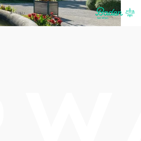
ackages
enthalt!