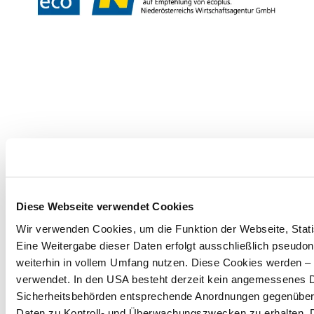
Copyright © GG Tourismus der Stadtgemeinde Baden
Diese Webseite verwendet Cookies
Wir verwenden Cookies, um die Funktion der Webseite, Statis
Eine Weitergabe dieser Daten erfolgt ausschließlich pseudon
weiterhin in vollem Umfang nutzen. Diese Cookies werden – mi
verwendet. In den USA besteht derzeit kein angemessenes Da
Sicherheitsbehörden entsprechende Anordnungen gegenüber de
Daten zu Kontroll- und Überwachungszwecken zu erhalten. 