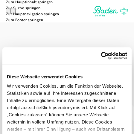
Zum Hauptinhalt springen
Zur Suche springen
Zur Hauptnavigation springen
Zum Footer springen
GG Tourismus der Stadtgemeinde Baden
Haben Sie Fragen? Wir helfen ihnen gerne weiter!
+43 2252 86800600
info@baden.at
Prospekte bestellen
Diese Webseite verwendet Cookies
Wir verwenden Cookies, um die Funktion der Webseite,
Team & Öffnungszeiten
Presse
Statistiken sowie auf Ihre Interessen zugeschnittene
Datenschutz
Haftungsausschluss
Impressum
Inhalte zu ermöglichen. Eine Weitergabe dieser Daten
erfolgt ausschließlich pseudonymisiert. Mit Klick auf
„Cookies zulassen“ können Sie unsere Webseite
weiterhin in vollem Umfang nutzen. Diese Cookies
werden – mit Ihrer Einwilligung – auch von Drittanbietern