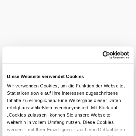
Anzahl Tagungsräume: 4
Bestuhlung max.: 60
Zimmer: 30
Parkplätze gesamt: -
In Merkliste speichern
Das Jugendstil-Gebäude aus dem 20. Jahrhundert wurde
mit viel Liebe revitalisiert und bietet 30 elegant und
modern ausgestattete Zimmer in bester Lage. Das Hotel
liegt vis-à-vis des Kurparks und Casino Baden und ist nur
wenige Schritte von der Innenstadt entfernt.
Diese Webseite verwendet Cookies
Wir verwenden Cookies, um die Funktion der Webseite,
Die eleganten und modernen Zimmer sind mit Minibar,
Kabel-TV, Safe und einem Badezimmer ausgestattet.
Statistiken sowie auf Ihre Interessen zugeschnittene
Einige Zimmer wurden 2015 renoviert. Genießen Sie in
Inhalte zu ermöglichen. Eine Weitergabe dieser Daten
der Café- und Weinbar des Herzoghofs kleine Gerichte,
erfolgt ausschließlich pseudonymisiert. Mit Klick auf
erlesene Weine und Kaffeespezialitäten. Mittags und
abends kosten Sie im Restaurant Jedermanns moderne
„Cookies zulassen“ können Sie unsere Webseite
österreichische Küche.
weiterhin in vollem Umfang nutzen. Diese Cookies
werden – mit Ihrer Einwilligung – auch von Drittanbietern