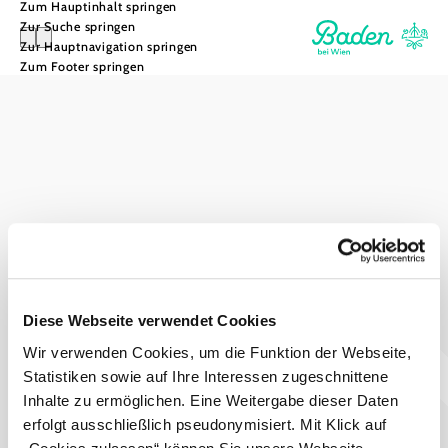
Zum Hauptinhalt springen
Zur Suche springen
Zur Hauptnavigation springen
Zum Footer springen
GG Tourismus der Stadtgemeinde Baden
Haben Sie Fragen? Wir helfen ihnen gerne weiter!
+43 2252 86800600
info@baden.at
Prospekte bestellen
Team & Öffnungszeiten
Presse
Diese Webseite verwendet Cookies
Datenschutz
Haftungsausschluss
Impressum
Wir verwenden Cookies, um die Funktion der Webseite,
Statistiken sowie auf Ihre Interessen zugeschnittene
Inhalte zu ermöglichen. Eine Weitergabe dieser Daten
erfolgt ausschließlich pseudonymisiert. Mit Klick auf