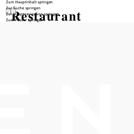
Zum Hauptinhalt springen
Zur Suche springen
Restaurant
Zur Hauptnavigation springen
Zum Footer springen
Amterl Baden
Öffnungszeiten
Tisch telefonisch reservieren
Montag bis Samstag 10 bis 24 Uhr
Sonntag & Feiertag 11 bis 16 Uhr
In Merkliste speichern