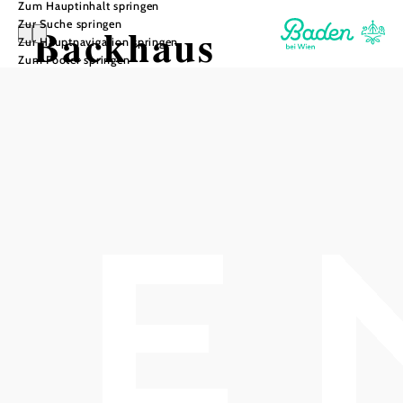
Zum Hauptinhalt springen
Zur Suche springen
Backhaus
Zur Hauptnavigation springen
Zum Footer springen
Annamühle
In Merkliste speichern
Das aktuelle Wetter vor Ort
Heute, 10.08.2026
17° bis 34°
bewölkt
Windgeschwindigkeit
2,6 km/h