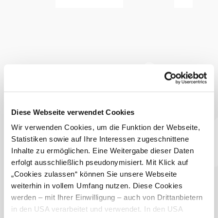
Morgen, 11.08.2026
23° bis 31°
bewölkt
Windgeschwindigkeit
2,1 km/h
Umgebung erkunden
Ausflugsziele, Hotels, Touren und mehr
Suchradius
10 km
20 km
Diese Webseite verwendet Cookies
null
Wir verwenden Cookies, um die Funktion der Webseite,
Statistiken sowie auf Ihre Interessen zugeschnittene
Inhalte zu ermöglichen. Eine Weitergabe dieser Daten
erfolgt ausschließlich pseudonymisiert. Mit Klick auf
„Cookies zulassen“ können Sie unsere Webseite
weiterhin in vollem Umfang nutzen. Diese Cookies
GG Tourismus der Stadtgemeinde Baden
werden – mit Ihrer Einwilligung – auch von Drittanbietern
Haben Sie Fragen? Wir helfen ihnen gerne weiter!
in den USA verarbeitet und verwendet. In den USA
+43 2252 86800600