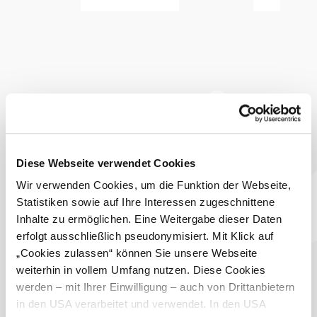
Morgen, 11.08.2026
22° bis 31°
bewölkt
Windgeschwindigkeit
2,8 km/h
Umgebung erkunden
Ausflugsziele, Hotels, Touren und mehr
Suchradius
10 km
20 km
Diese Webseite verwendet Cookies
null
Wir verwenden Cookies, um die Funktion der Webseite,
Statistiken sowie auf Ihre Interessen zugeschnittene
Inhalte zu ermöglichen. Eine Weitergabe dieser Daten
erfolgt ausschließlich pseudonymisiert. Mit Klick auf
„Cookies zulassen“ können Sie unsere Webseite
weiterhin in vollem Umfang nutzen. Diese Cookies
GG Tourismus der Stadtgemeinde Baden
werden – mit Ihrer Einwilligung – auch von Drittanbietern
Haben Sie Fragen? Wir helfen ihnen gerne weiter!
in den USA verarbeitet und verwendet. In den USA
+43 2252 86800600