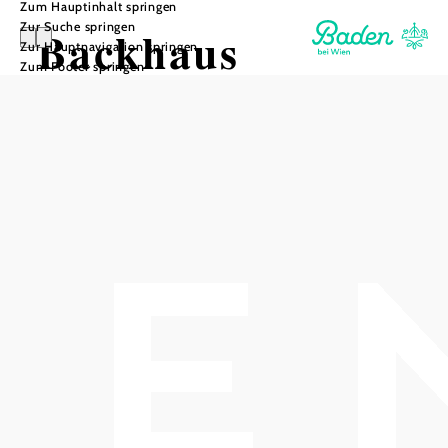
Zum Hauptinhalt springen
Zur Suche springen
Backhaus
Zur Hauptnavigation springen
Zum Footer springen
Annamühle
In Merkliste speichern
Das aktuelle Wetter vor Ort
Heute, 10.08.2026
22° bis 33°
bewölkt
Windgeschwindigkeit
3,6 km/h