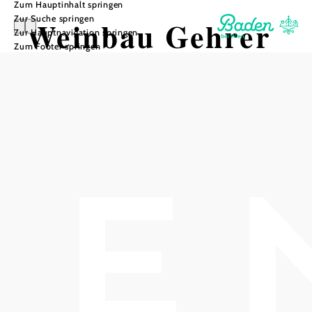
Zum Hauptinhalt springen
Zur Suche springen
Weinbau Gehrer
Zur Hauptnavigation springen
Zum Footer springen
Rudolf
In Merkliste speichern
Das Weingut Gehrer Rudolf ist ein Familienbetrieb, der
seit Generationen in Baden ansässig ist. Es ist in einem der
ältesten Hauerhäuser der Stadt untergebracht, das aus dem
Jahr 1570 stammt. Seit 1950 konzentriert sich die Familie
Gehrer ausschließlich auf den Weinbau. Im Jahr 2020
wurde die Weinproduktion an den Neffen Christian Eitler
verpachtet. Neben dem Weingut betreibt die Familie auch
das Café-Beisl 'Matchball' in der Sporthalle Baden, das
2018 eröffnet wurde.