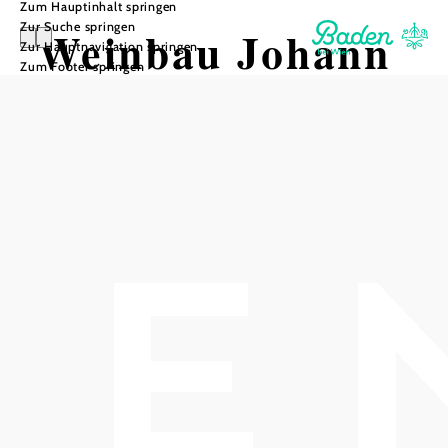
Zum Hauptinhalt springen
Zur Suche springen
Weinbau Johann
Zur Hauptnavigation springen
Zum Footer springen
Gunhold
In Merkliste speichern
Unser Heurigenlokal hat schon einige Jahrzehnte auf dem
Buckel.
Es ist aber urig und gemütlich, man vergisst den Stress des
Alltags und fühlt sich in die Zeit vor 50 Jahren zurück
versetzt wo die Hektik noch ein Fremdwort war. Bei
warmen Schönwetter lädt der schattige Gastgarten mit
seinen lauschigen Nischen zum gemütlichen
Zusammensein ein. Auch beim Buffet sind wir nostalgisch