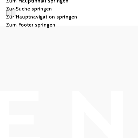
Zum Hauptinhalt springen
Zur Suche springen
Zur Hauptnavigation springen
Zum Footer springen
GG Tourismus der Stadtgemeinde Baden
Haben Sie Fragen? Wir helfen ihnen gerne w
+43 2252 86800600
info@baden.at
Team & Öffnungszeiten
Presse
Datenschutz
Haftungsausschluss
Impressum
Copyright © GG Tourismus der Stadtgemeinde Baden