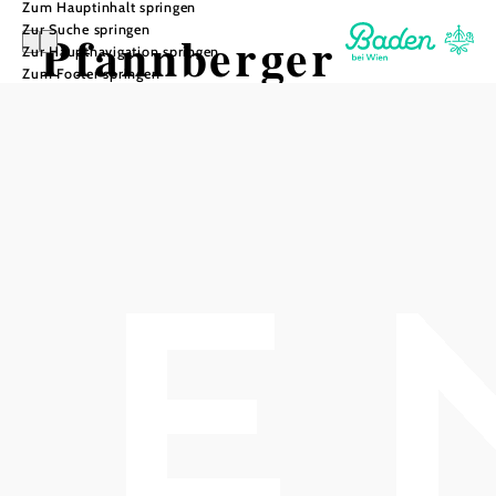
Zum Hauptinhalt springen
Zur Suche springen
Pfannberger
Zur Hauptnavigation springen
Zum Footer springen
Cycling
In Merkliste speichern
Wir von Pfannberger Cycling lieben und leben den Radsport!
Unser Fahrradgeschäft vermittelt diese Leidenschaft zu 120%!
„Seit frühester Jugend spielt Radsport eine zentrale Rolle
in meinem Leben. Nach meiner Zeit als Straßen-Profi,
habe ich im Großhandel die schönsten Geschäfte
europaweit betreut. Die
über Jahre gesammelte Erfahrung habe ich in unseren
Shop in Baden eingebracht. Pfannberger Cycling steht für