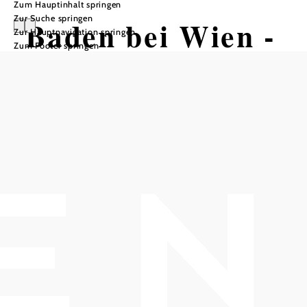
Zum Hauptinhalt springen
Zur Suche springen
Baden bei Wien -
Zur Hauptnavigation springen
Zum Footer springen
Vom Kurpark
zur Proksch-
Hütte
Wandertour ausgehend von Kurpark
Baden
Distanz: 8,32 km
Dauer: 2:40 h
Aufstieg: 368 Hm
Abstieg: 368 Hm
In Merkliste speichern