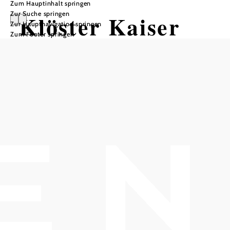
Zum Hauptinhalt springen
Zur Suche springen
Klöster Kaiser
Zur Hauptnavigation springen
Zum Footer springen
Künstler Tour
Mountainbiketour ausgehend von
Thallern/ Gumpoldskirchen
Schwierigkeit: schwer
Distanz: 59,43 km
Dauer: 5:15 h
Aufstieg: 599 Hm
Abstieg: 599 Hm
In Merkliste speichern