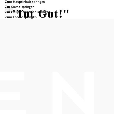
Zum Hauptinhalt springen
Zur Suche springen
"Tut Gut!"
Zur Hauptnavigation springen
Zum Footer springen
Schritteweg Bad
Vöslau
Wandertour ausgehend von
Florastraße
Distanz: 1,82 km
Dauer: 0:30 h
Aufstieg: 51 Hm
Abstieg: 51 Hm
In Merkliste speichern