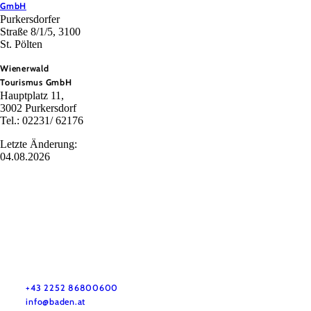
GmbH
Purkersdorfer
Straße 8/1/5, 3100
St. Pölten
Wienerwald
Tourismus GmbH
Hauptplatz 11,
3002 Purkersdorf
Tel.: 02231/ 62176
Letzte Änderung:
04.08.2026
GG Tourismus der Stadtgemeinde Baden
Haben Sie Fragen? Wir helfen ihnen gerne weiter!
+43 2252 86800600
info@baden.at