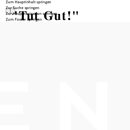
Zum Hauptinhalt springen
Zur Suche springen
"Tut Gut!"
Zur Hauptnavigation springen
Zum Footer springen
Wanderweg
Baden_Route 2
Wandertour ausgehend von
Parkplatz Rudolfshof
Distanz: 2,89 km
Dauer: 0:55 h
Aufstieg: 110 Hm
Abstieg: 110 Hm
In Merkliste speichern