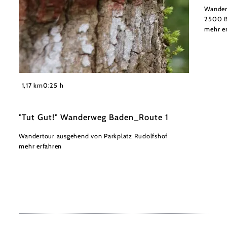
Wandert
2500 B
mehr e
©
"Tut Gut!"
1,17 km
0:25 h
"Tut Gut!" Wanderweg Baden_Route 1
Wandertour ausgehend von Parkplatz Rudolfshof
mehr erfahren