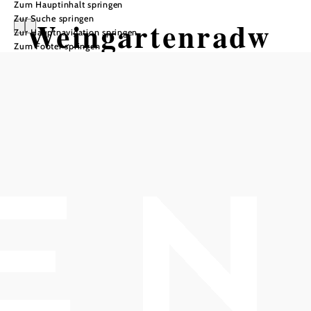
Zum Hauptinhalt springen
Zur Suche springen
Weingartenradw
Zur Hauptnavigation springen
Zum Footer springen
eg
Radtour ausgehend von Mödling
oder Bad Vöslau
Distanz: 23,96 km
Dauer: 1:43 h
Aufstieg: 66 Hm
Abstieg: 108 Hm
In Merkliste speichern