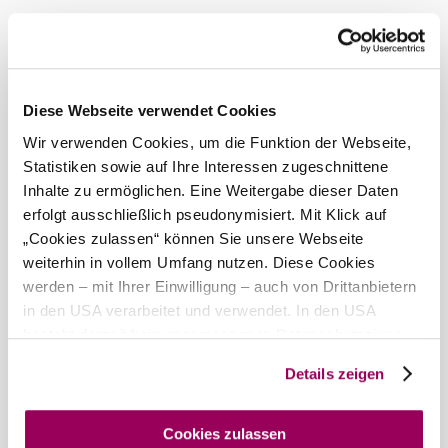
Liegewiese
Carl-
Michael-
Diese Webseite verwendet Cookies
Ziehrer-
Wir verwenden Cookies, um die Funktion der Webseite,
Haus
Statistiken sowie auf Ihre Interessen zugeschnittene
anfragen
Inhalte zu ermöglichen. Eine Weitergabe dieser Daten
erfolgt ausschließlich pseudonymisiert. Mit Klick auf
„Cookies zulassen“ können Sie unsere Webseite
weiterhin in vollem Umfang nutzen. Diese Cookies
mehr anzeigen
werden – mit Ihrer Einwilligung – auch von Drittanbietern
in den USA verarbeitet und verwendet. In den USA
Umgebung erkunden
besteht derzeit kein angemessenes Datenschutzniveau,
und es ist nicht ausgeschlossen, dass staatliche
Details zeigen
Sicherheitsbehörden entsprechende Anordnungen
Ausflugsziele, Hotels, Touren und mehr
gegenüber den Drittanbietern (Google und Meta
Suchradius
10 km
20 km
Platforms, Inc.) treffen, um Zugriff auf Daten zu Kontroll-
Cookies zulassen