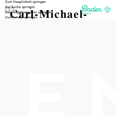
Zum Hauptinhalt springen
Zur Suche springen
Carl-Michael-
Zur Hauptnavigation springen
Zum Footer springen
Ziehrer- Haus
In Merkliste speichern
Herzlich willkommen im Carl Michael Ziehrer - Haus! Die
in ruhiger Lage gelegene Pension bietet anspruchsvollen
Erholungsaufenthalt. Sie liegt direkt am Kurpark mit
Casino und der Sommerarena. Der idyllische Stadtkern der
Biedermeierstadt Baden, der Doblhoffpark mit dem
Rosarium und die berühmten Thermalbäder, wie der
Badener Römertherme und das Thermalstrandbad Baden
sind in 5-10 Minuten erreichbar. Wanderwege führen
direkt vom Haus in den südlichen Wienerwald und für