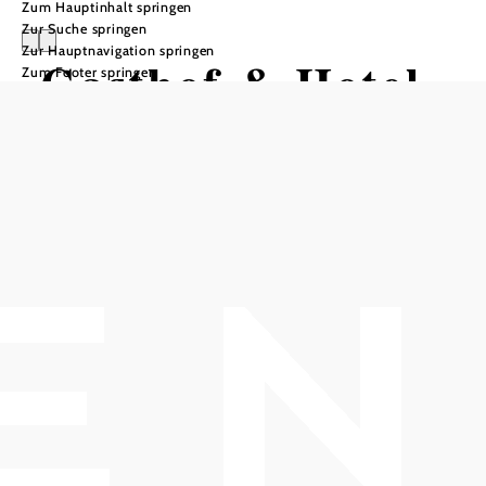
Zum Hauptinhalt springen
Zur Suche springen
Zur Hauptnavigation springen
Gasthof & Hotel
Zum Footer springen
Martinek
Anfrage übermitteln
In Merkliste speichern
Wo man Dich herzlich empfängt, da lass Dich ruhig nieder.
Der Gasthof & Hotel Martinek, ein familiengeführtes