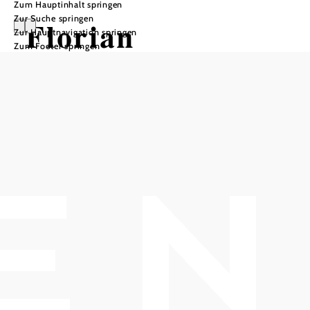
Zum Hauptinhalt springen
Zur Suche springen
Florian
Zur Hauptnavigation springen
Zum Footer springen
Freistetter
STERNENGESCHICHTEN – LIVE
Theater am Steg, 2500 Baden