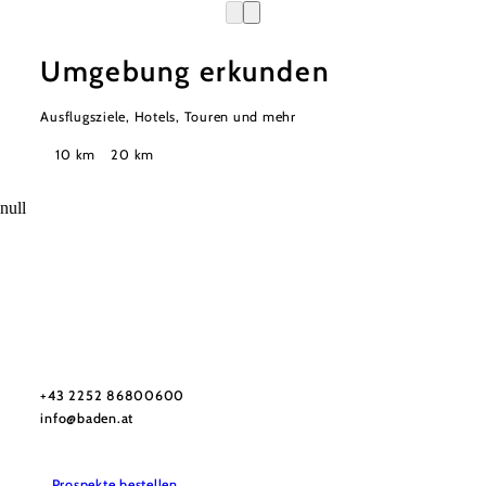
Umgebung erkunden
Ausflugsziele, Hotels, Touren und mehr
Suchradius
10 km
20 km
null
GG Tourismus der Stadtgemeinde Baden
Haben Sie Fragen? Wir helfen ihnen gerne weiter!
+43 2252 86800600
info@baden.at
Prospekte bestellen