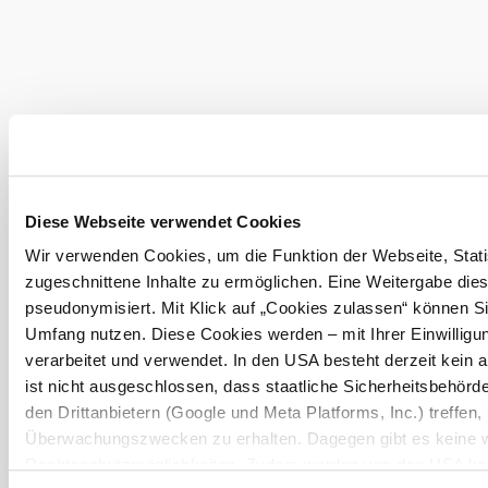
info@baden.at
Prospekte bestellen
Team & Öffnungszeiten
Presse
Datenschutz
Haftungsausschluss
Impressum
Diese Webseite verwendet Cookies
Wir verwenden Cookies, um die Funktion der Webseite, Statis
zugeschnittene Inhalte zu ermöglichen. Eine Weitergabe dies
pseudonymisiert. Mit Klick auf „Cookies zulassen“ können Si
Umfang nutzen. Diese Cookies werden – mit Ihrer Einwilligun
Copyright © GG Tourismus der Stadtgemeinde Baden
verarbeitet und verwendet. In den USA besteht derzeit kei
ist nicht ausgeschlossen, dass staatliche Sicherheitsbehö
den Drittanbietern (Google und Meta Platforms, Inc.) treffen,
Überwachungszwecken zu erhalten. Dagegen gibt es keine 
Rechtsschutzmöglichkeiten. Zudem werden von den USA kein
Unsere