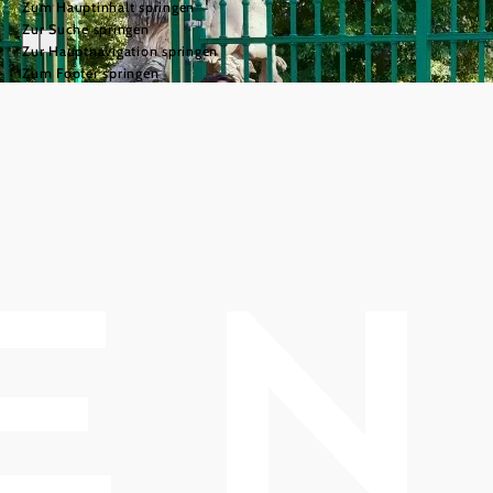
Zum Hauptinhalt springen
Zur Suche springen
Zur Hauptnavigation springen
Zum Footer springen
"Sehnsucht nach
Baden"
Jüdische Häuser erzählen
Geschichte(n)