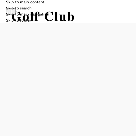
Skip to main content
Skip to search
Golf Club
Skip to main navigation
Skip to footer
Gutenhof
Add to favorites
Austria's first 36-hole course - the COLONY CLUB
GUTENHOF - is located just 10 km south of Vienna in
the middle of the old alluvial forests of the Gutenhof estate
and is undoubtedly the flagship of Austrian golf.
Ryder Cup captain Sam Torrance was already enthusiastic
about the Himberg course: "For me, these two traditional
parkland courses are among the best in Europe, with not
just one signature hole, but several attractive, memorable
holes." Both the east and west courses meet high