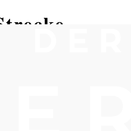
Strecke
nd von Hinterbrühl, Höldrichsmüh