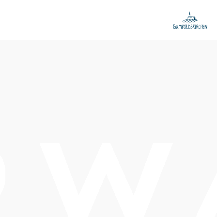
le
Schwierigkeit: mittel
Distanz: 38,71 km
Dauer: 3:45 h
Aufstieg: 586 Hm
Abstieg: 586 Hm