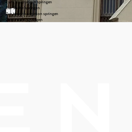
Zum Hauptinhalt springen
Zur Suche springen
Zur Hauptnavigation springen
Zum Footer springen
Das Triestingtal
©
© Niederösterreich Werbung/Maximilian Pawlikowsky
Faszination
Triestingtal:
Naturjuwel im
Süden des
Wienerwaldes