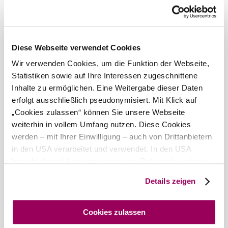
Auch Kinder mit besonderen Bedürfnissen sind am Hof
herzlich willkommen, sowohl im Einzel- als auch im
Gruppensetting.
Angebot:
Diese Webseite verwendet Cookies
Reitunterricht, Voltigieren, heilpädagogisches Voltigieren,
Wir verwenden Cookies, um die Funktion der Webseite,
Kindervoltigiergruppen, Erlebnisferienwochen,
Thementage uvm.
Statistiken sowie auf Ihre Interessen zugeschnittene
Inhalte zu ermöglichen. Eine Weitergabe dieser Daten
erfolgt ausschließlich pseudonymisiert. Mit Klick auf
Ausstattungen
„Cookies zulassen“ können Sie unsere Webseite
weiterhin in vollem Umfang nutzen. Diese Cookies
Führungen
werden – mit Ihrer Einwilligung – auch von Drittanbietern
in den USA verarbeitet und verwendet. In den USA
Eignungen
besteht derzeit kein angemessenes Datenschutzniveau,
und es ist nicht ausgeschlossen, dass staatliche
geeignet für
Details zeigen
Sicherheitsbehörden entsprechende Anordnungen
Rollstuhlfahrer
gegenüber den Drittanbietern (Google und Meta
Das aktuelle Wetter in Alland
Platforms, Inc.) treffen, um Zugriff auf Daten zu Kontroll-
Cookies zulassen
und Überwachungszwecken zu erhalten. Dagegen gibt es