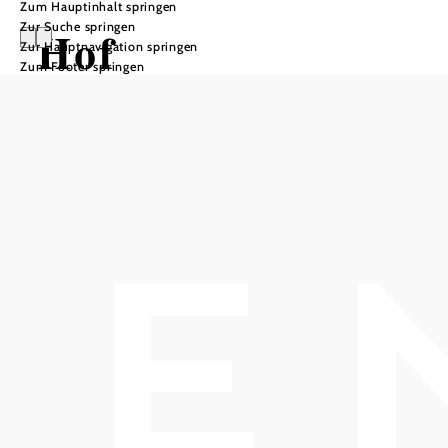
Zum Hauptinhalt springen
Zur Suche springen
Hof
Zur Hauptnavigation springen
Zum Footer springen
Schwechatbach
UNION
Pferdesport- und
Therapieverein
In Merkliste speichern
Der Hof Schwechatbach liegt, eingebettet in den
Erlebnisräumen Wald, Wiese und Fluss, im wunderschönen